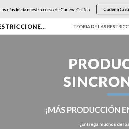
Cadena Crít
os días inicia nuestro curso de Cadena Crítica
ip to main content
Skip to navigat
TEORIA DE LAS RESTRICCIONES TOC
PRODUC
SINCRO
¡MÁS PRODUCCIÓN E
¿Entrega muchos de lo