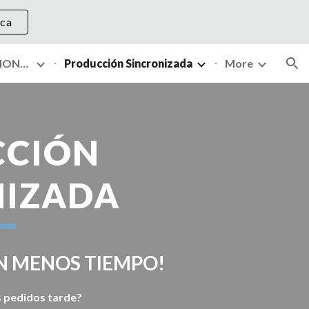
ica
ion
TEORIA DE LAS RESTRICCIONES (TOC)
Producción Sincronizada
More
CIÓN 
NIZADA
N MENOS TIEMPO!
s pedidos tarde?